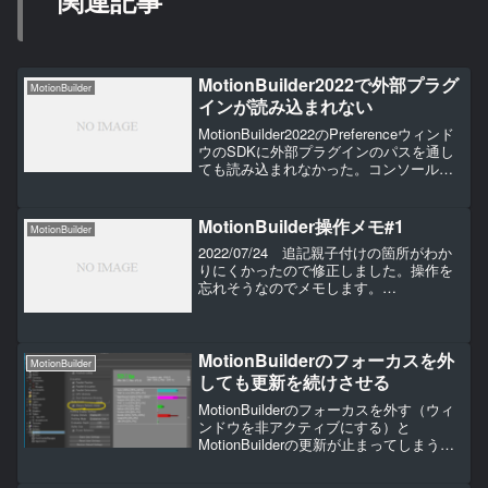
関連記事
MotionBuilder2022で外部プラグ
MotionBuilder
インが読み込まれない
MotionBuilder2022のPreferenceウィンド
ウのSDKに外部プラグインのパスを通し
ても読み込まれなかった。コンソール付
きでMotionBuilderを起動してみるとコン
ソールに、Application started--...
MotionBuilder操作メモ#1
MotionBuilder
2022/07/24 追記親子付けの箇所がわか
りにくかったので修正しました。操作を
忘れそうなのでメモします。
MotionBuilder2022を使用しています。親
子付け(Schematicビュー) Pキーを押して
ペアレントモードにします。子...
MotionBuilderのフォーカスを外
MotionBuilder
しても更新を続けさせる
MotionBuilderのフォーカスを外す（ウィ
ンドウを非アクティブにする）と
MotionBuilderの更新が止まってしまうの
で常に更新させる設定をする。ナビゲー
ターウィンドウのNavogatorタブの