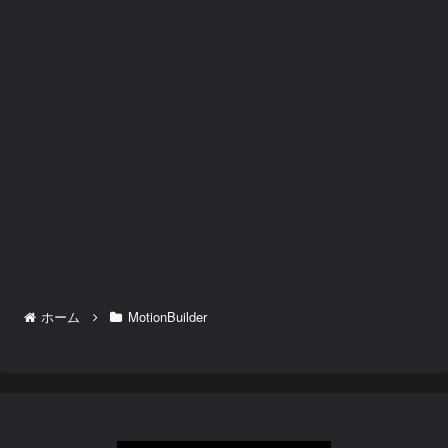
ホーム
MotionBuilder