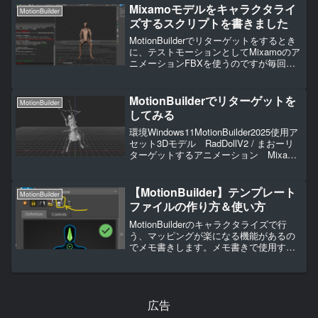
System > Always R...
Mixamoモデルをキャラクタライ
MotionBuilder
ズするスクリプトを書きました
MotionBuilderでリターゲットをするとき
に、テストモーションとしてMixamoのア
ニメーションFBXを使うのですが毎回手
作業でキャラクタライズするのが煩わし
くなったのでスクリプトを書いてみまし
た。環境MotionBuilder20...
MotionBuilderでリターゲットを
MotionBuilder
してみる
環境Windows11MotionBuilder2025使用ア
セット3Dモデル RadDollV2 / まおーリ
ターゲットするアニメーション Mixamo
キャラクタライズ - RadDollV2準備 - イン
ポート使用アセットの”3Dモデル...
【MotionBuilder】テンプレート
MotionBuilder
ファイルの作り方＆使い方
MotionBuilderのキャラクタライズで行
う、マッピングが楽になる機能があるの
でメモ書きします。メモ書きで使用する
3Dモデルは、”RadDollV2 / まおー”を使い
ます。作り方マッピングしてからセーブ
アイコンをクリックすると、保存...
広告