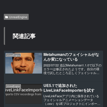
UnrealEngine
関連記事
Metahumanのフェイシャルがな
UnrealEngine
んか変になっている
2022/07/22 追記Metahuman1.1.0で以下の
エラーは修正されたようです。自分の環
境で試したところ正しくフェイシャルア
ニメーションがされました。良かったで
すね。問題2022/07/13に確認したのです
が、Metahumanを...
UE5.1で追加された
UnrealEngine
LiveLinkFaceImporterを試す
LiveLinkFaceアプリ内に保存されている
フェイシャルアニメーションデータ
（.csv）をUEプロジェクトにインポート