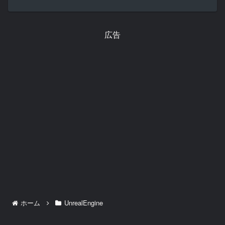
できるプラグインがUE5.1で追加された
ので、UEでアニメーションが確認できる
ところまで試してみます。環境LiveLi...
広告
ホーム
UnrealEngine